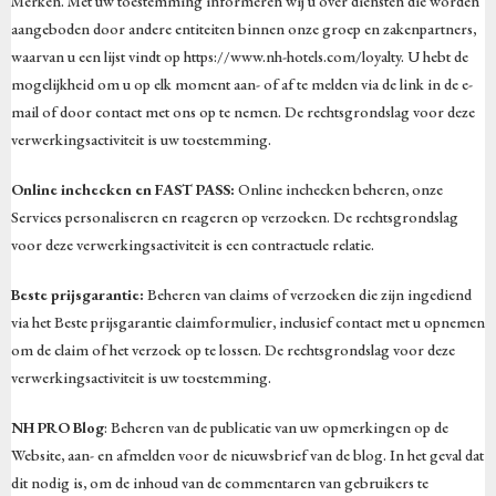
Merken. Met uw toestemming informeren wij u over diensten die worden
aangeboden door andere entiteiten binnen onze groep en zakenpartners,
waarvan u een lijst vindt op https://www.nh-hotels.com/loyalty. U hebt de
mogelijkheid om u op elk moment aan- of af te melden via de link in de e-
mail of door contact met ons op te nemen. De rechtsgrondslag voor deze
verwerkingsactiviteit is uw toestemming.
Online inchecken en FAST PASS:
Online inchecken beheren, onze
Services personaliseren en reageren op verzoeken. De rechtsgrondslag
voor deze verwerkingsactiviteit is een contractuele relatie.
Beste prijsgarantie:
Beheren van claims of verzoeken die zijn ingediend
via het Beste prijsgarantie claimformulier, inclusief contact met u opnemen
om de claim of het verzoek op te lossen. De rechtsgrondslag voor deze
verwerkingsactiviteit is uw toestemming.
NH PRO Blog
: Beheren van de publicatie van uw opmerkingen op de
Website, aan- en afmelden voor de nieuwsbrief van de blog. In het geval dat
dit nodig is, om de inhoud van de commentaren van gebruikers te