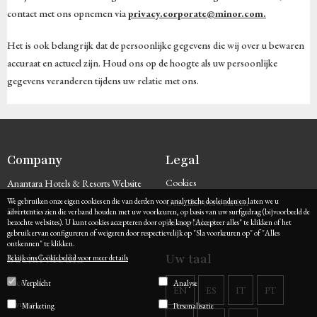
contact met ons opnemen via
privacy.corporate@minor.com.
Het is ook belangrijk dat de persoonlijke gegevens die wij over u bewaren
accuraat en actueel zijn. Houd ons op de hoogte als uw persoonlijke
gegevens veranderen tijdens uw relatie met ons.
Company
Legal
Cookies
Anantara Hotels & Resorts Website
We gebruiken onze eigen cookies en die van derden voor analytische doeleinden en laten we u
Gebruiksvoorwaarden
Bel ons
advertenties zien die verband houden met uw voorkeuren, op basis van uw surfgedrag (bijvoorbeeld de
Privacybeleid
bezochte websites). U kunt cookies accepteren door op de knop "Accepteer alles" te klikken of het
gebruik ervan configureren of weigeren door respectievelijk op "Sla voorkeuren op" of "Alles
ontkennen" te klikken.
Social Media
Uw taal
Bekijk ons ​​Cookiebeleid voor meer details
Facebook
Verplicht
Analyse
EN
ES
IT
PT
Twitter
Marketing
Personalisatie