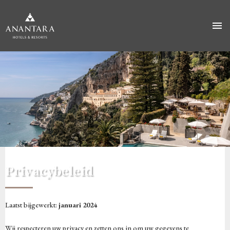
Overslaan
naar
hoofdinhoud
Privacybeleid
Laatst bijgewerkt:
januari 2024
Wij respecteren uw privacy en zetten ons in om uw gegevens te