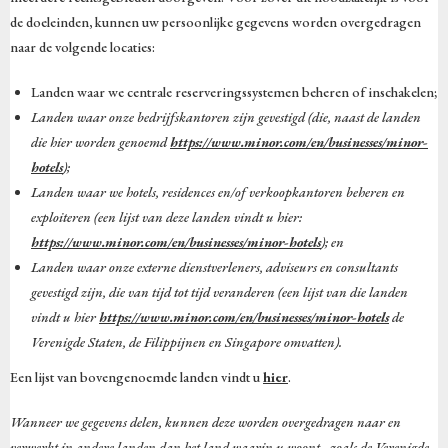
de doeleinden, kunnen uw persoonlijke gegevens worden overgedragen
naar de volgende locaties:
Landen waar we centrale reserveringssystemen beheren of inschakelen;
Landen waar onze bedrijfskantoren zijn gevestigd (die, naast de landen
die hier worden genoemd
https://www.minor.com/en/businesses/minor-
hotels
);
Landen waar we hotels, residences en/of verkoopkantoren beheren en
exploiteren (een lijst van deze landen vindt u hier:
https://www.minor.com/en/businesses/minor-hotels
); en
Landen waar onze externe dienstverleners, adviseurs en consultants
gevestigd zijn, die van tijd tot tijd veranderen (een lijst van die landen
vindt u hier
https://www.minor.com/en/businesses/minor-hotels
de
Verenigde Staten, de Filippijnen en Singapore omvatten).
Een lijst van bovengenoemde landen vindt u
hier
.
Wanneer we gegevens delen, kunnen deze worden overgedragen naar en
verwerkt in andere landen dan het land waarin u woont - zoals de Verenigde