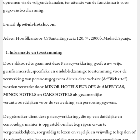
opnemen via de volgende kanalen, ter attentie van de functionaris voor
gegevensbescherming:
E-mail:
dpo@nh-hotels.com
Adres: Hoofdkantoor C/Santa Engracia 120, 7ª, 28003, Madrid, Spanje.
Informatie en toestemming
Door akkoord te gaan met deze Privacyverklaring geeft u uw vrije,
geïnformeerde, specifieke en ondubbelzinnige toestemming voor de
verwerking van persoonsgegevens die via deze website (de
"Website
")
worden verstrekt door
MINOR HOTELS EUROPE & AMERICAS,
MINOR HOTELS en OAKS HOTELS
als gezamenlijke
verantwoordelijken voor de verwerking van persoonsgegevens.
De gebruiker dient deze privacyverklaring, die op een duidelijke en
eenvoudige manier is opgesteld om het begrijpen ervan te
vergemakkelijken, zorgvuldig te lezen en vrijelijk en vrijwillig te bepalen of
de gebruiker zijn/haar persoonlijke gegevens wenst te verstrekken aan