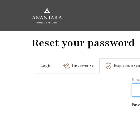
Saltar
Reset your password
para
o
conteúdo
principal
Login
Inscrever-se
Esqueceu a se
Separadores
E-ma
primários
Pass