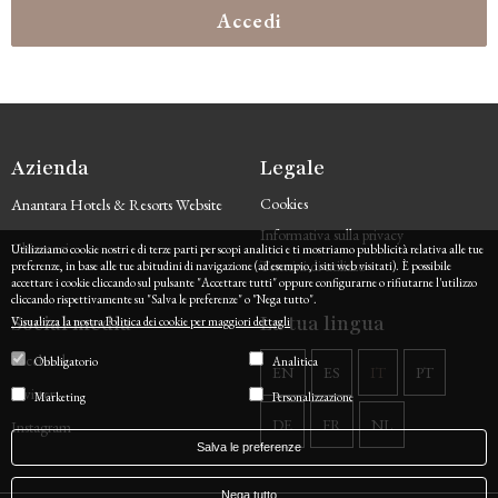
Accedi
Azienda
Legale
Cookies
Anantara Hotels & Resorts Website
Informativa sulla privacy
Chiamaci
Utilizziamo cookie nostri e di terze parti per scopi analitici e ti mostriamo pubblicità relativa alle tue
Termini di utilizzo
preferenze, in base alle tue abitudini di navigazione (ad esempio, i siti web visitati). È possibile
accettare i cookie cliccando sul pulsante "Accettare tutti" oppure configurarne o rifiutarne l'utilizzo
cliccando rispettivamente su "Salva le preferenze" o "Nega tutto".
Social media
La tua lingua
Visualizza la nostra Politica dei cookie per maggiori dettagli
Facebook
Obbligatorio
Analitica
EN
ES
IT
PT
Twitter
Marketing
Personalizzazione
DE
FR
NL
Instagram
Salva le preferenze
Nega tutto