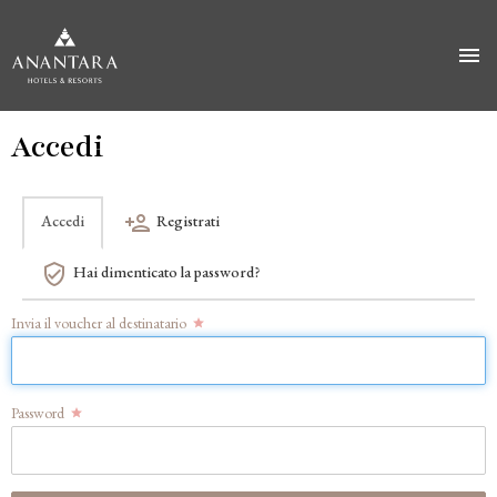
Salta
Accedi
al
contenuto
principale
Accedi
Registrati
Schede
Hai dimenticato la password?
primarie
Invia il voucher al destinatario
Password