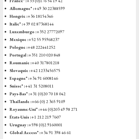
France* :
+33 (0)176 54 19 42
Allemagne* :
+49 30 22388599
Hongrie :
+36 18154346
Italie* :
+39 02 87368144
Luxemburgo :
+352 27772097
Mexique :
+52 55 95968237
Pologne :
+48 222441252
Portugal :
+351 210 020 848
Roumanie :
+40 317801218
Slovaquie :
+42 1233456575
Espagne* :
+34 91 6008146
Suisse* :
+41 31 5208011
Pays-Bas* :
+31 (0)20 70 18 042
Thaïlande :
+66 (0) 2 365 9109
Royaume-Uni* :
+44 (0)203 49 98 271
États-Unis :
+1 212 219 7607
Uruguay :
+598 (0)2 9160001
Global Access* :
+34 91 398 46 61