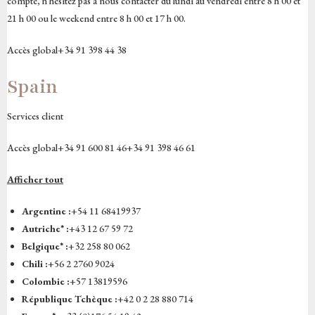
compte, n’hésitez pas à nous contacter du lundi au vendredi entre 8 h 00 et
21 h 00 ou le weekend entre 8 h 00 et 17 h 00.
Accès global+34 91 398 44 38
Spain
Services client
Accès global+34 91 600 81 46+34 91 398 46 61
Afficher tout
Argentine :
+54 11 68419937
Autriche* :
+43 12 67 59 72
Belgique* :
+32 258 80 062
Chili :
+56 2 2760 9024
Colombie :
+57 13819596
République Tchèque :
+42 0 2 28 880 714